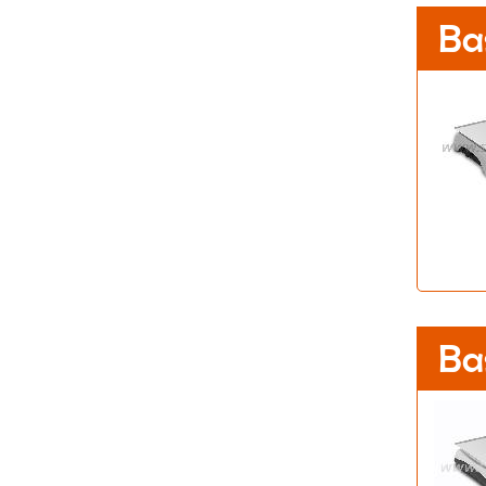
Ba
Ba