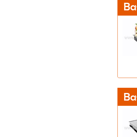
Ba
Ba