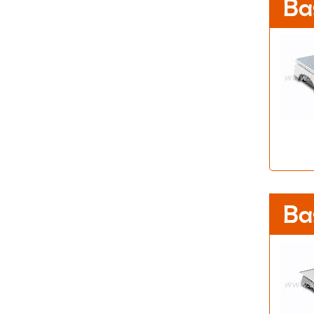
Ba
Ba