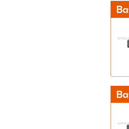
Ba
Ba