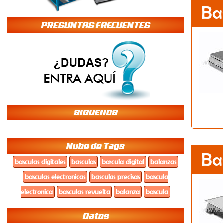
Ba
PREGUNTAS FRECUENTES
SIGUENOS
Nube de Tags
Ba
basculas digitales
basculas
bascula digital
balanzas
basculas electronicas
basculas precisas
bascula
electronica
basculas revuelta
balanza
bascula
Datos