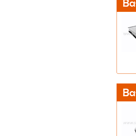
Ba
Ba