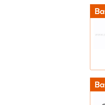
Ba
Ba