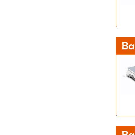
Ba
Ba