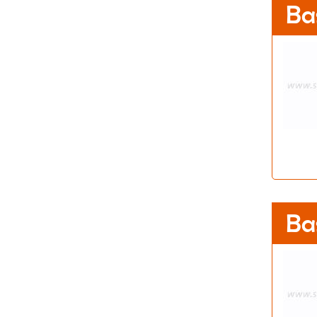
Ba
Ba