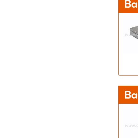
Ba
Ba