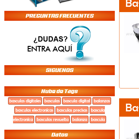
Ba
PREGUNTAS FRECUENTES
SIGUENOS
Nube de Tags
basculas digitales
basculas
bascula digital
balanzas
Ba
basculas electronicas
basculas precisas
bascula
electronica
basculas revuelta
balanza
bascula
Datos