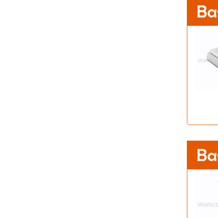
Ba
Ba