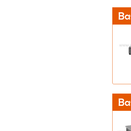
Ba
Ba