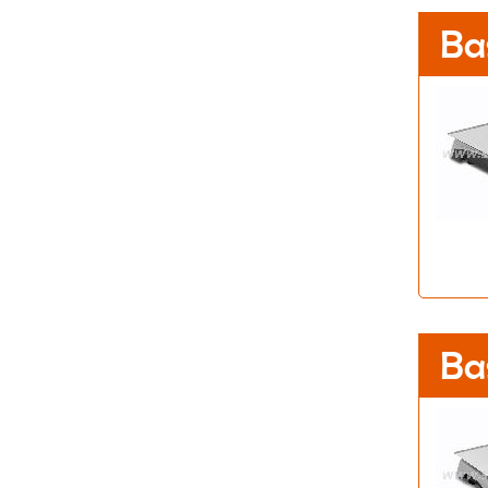
Ba
Ba