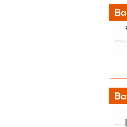
Ba
Ba