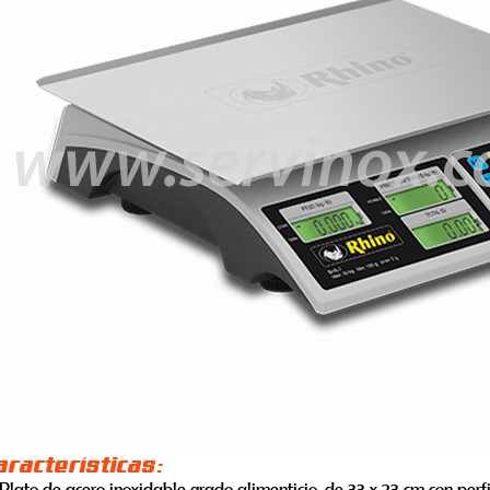
aracterísticas:
Plato de acero inoxidable grado alimenticio, de 33 x 23 cm con per