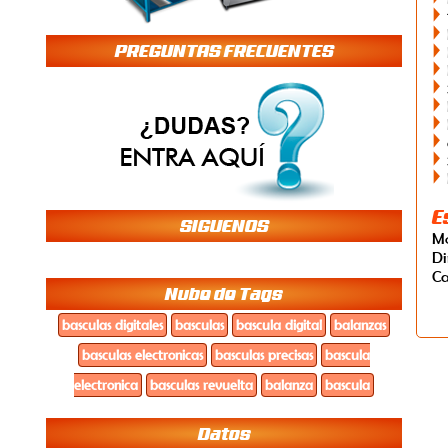
PREGUNTAS FRECUENTES
E
SIGUENOS
M
Di
C
Nube de Tags
basculas digitales
basculas
bascula digital
balanzas
basculas electronicas
basculas precisas
bascula
electronica
basculas revuelta
balanza
bascula
Datos