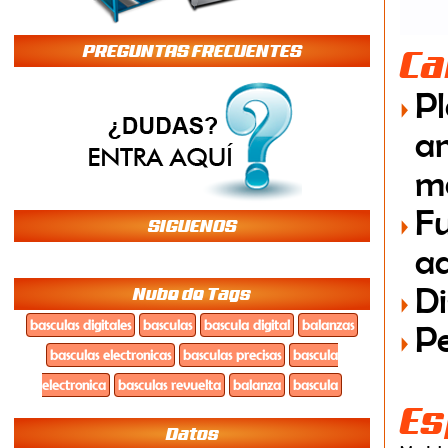
PREGUNTAS FRECUENTES
Ca
Pl
a
ma
Fu
SIGUENOS
ad
Di
Nube de Tags
basculas digitales
basculas
bascula digital
balanzas
Pe
basculas electronicas
basculas precisas
bascula
electronica
basculas revuelta
balanza
bascula
Es
Datos