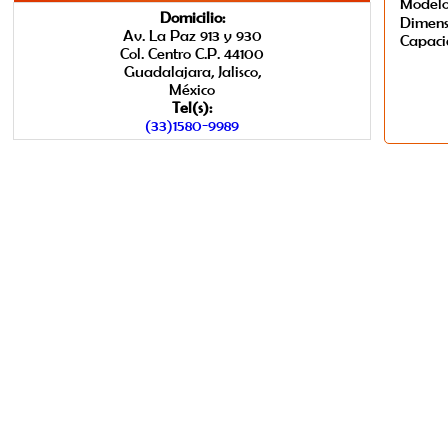
Model
Domicilio:
Dimens
Av. La Paz 913 y 930
Capac
Col. Centro C.P. 44100
Guadalajara, Jalisco,
México
Tel(s):
(33)1580-9989