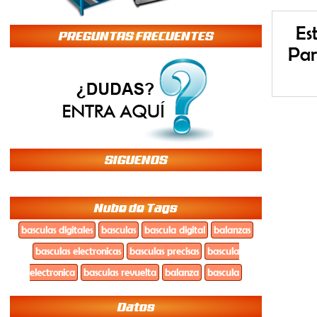
Es
PREGUNTAS FRECUENTES
Par
SIGUENOS
Nube de Tags
basculas digitales
basculas
bascula digital
balanzas
basculas electronicas
basculas precisas
bascula
electronica
basculas revuelta
balanza
bascula
Datos